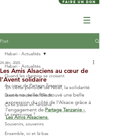
FAIRE UN DON
Post
Habari - Actualités
24 déc. 2025
Habari - Actualités
Les Amis Alsaciens au cœur de
Quand les chemins se croisent
l’Avent solidaire
Au cœur de Partage Tanzanie
En cette période de Noël, la solidarité 
a une nouvelle fois trouvé une belle 
Dans la vie de vos filleuls
expression du côté de l’Alsace grâce à 
Ça se passe en Tanzanie
l’engagement de 
Partage Tanzanie - 
Le saviez-vous ?
Les Amis Alsaciens
.
Souvenirs, souvenirs
Ensemble, ici et là-bas