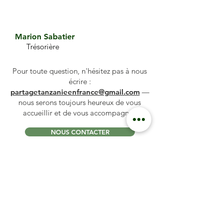
Marion Sabatier
Trésorière
Pour toute question, n'hésitez pas à nous
écrire :
partagetanzanieenfrance@gmail.com
—
nous serons toujours heureux de vous
accueillir et de vous accompagner.
NOUS CONTACTER
Partage Tanzanie en France (PTZeF) —
Association loi 1901
27 chemin des Graves, 31450 Montgiscard
(Haute-Garonne)
www.partagetanzanieenfrance.fr