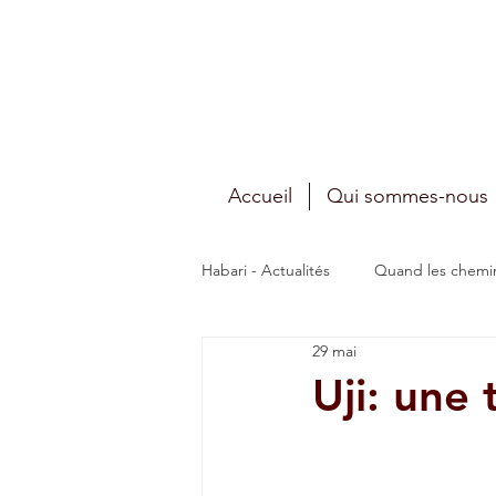
Accueil
Qui sommes-nous
Habari - Actualités
Quand les chemin
29 mai
Ça se passe en Tanzanie
Le sa
Uji: une