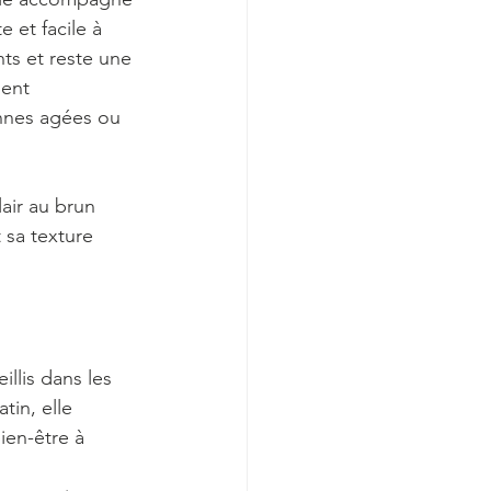
 et facile à 
ts et reste une 
ment 
nnes agées ou 
lair au brun 
 sa texture 
llis dans les 
tin, elle 
ien-être à 