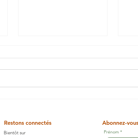
La m
Des mains qui construisent
l’avenir
Restons connectés
Abonnez-vous 
Prénom
*
Bientôt sur