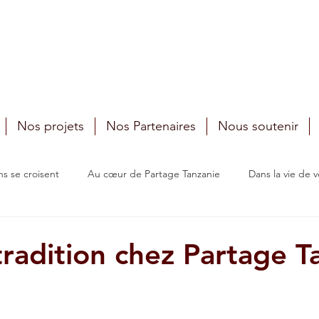
Nos projets
Nos Partenaires
Nous soutenir
s se croisent
Au cœur de Partage Tanzanie
Dans la vie de vo
viez-vous ?
Souvenirs, souvenirs
Ensemble, ici et là-bas
 tradition chez Partage T