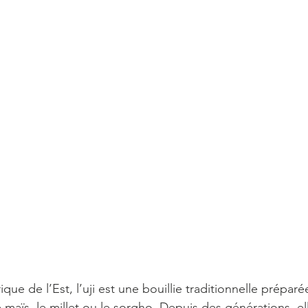
que de l’Est, l’uji est une bouillie traditionnelle préparée
le maïs, le millet ou le sorgho. Depuis des générations, 