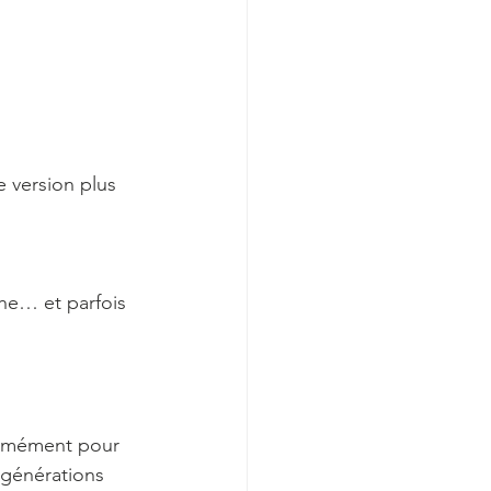
e version plus 
che… et parfois 
ormément pour 
 générations 