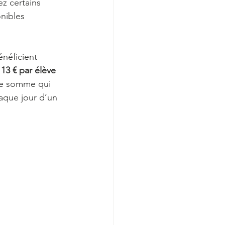
z certains 
nibles 
néficient 
 
13 € par élève 
ne somme qui 
aque jour d’un 