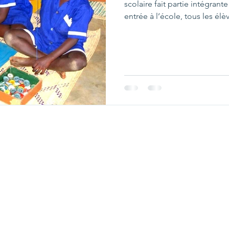
scolaire fait partie intégran
entrée à l’école, tous les é
souvent simple, mais très sy
parfois un pull (appelé sweat
chaque école a ses codes et 
est obligatoire jusqu’à la fin
adopté dans la plupart des 