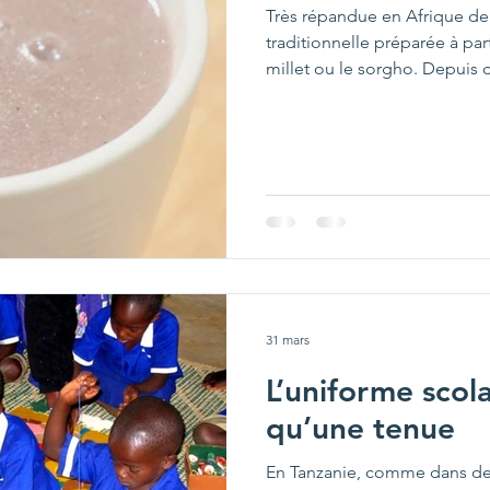
Très répandue en Afrique de l’
traditionnelle préparée à part
millet ou le sorgho. Depuis
quotidien de nombreuses fam
nourrissante et facile à prépa
aliments donnés aux jeunes e
appréciée des écoliers. C'est
consommée par les femmes
31 mars
L’uniforme scola
qu’une tenue
En Tanzanie, comme dans de