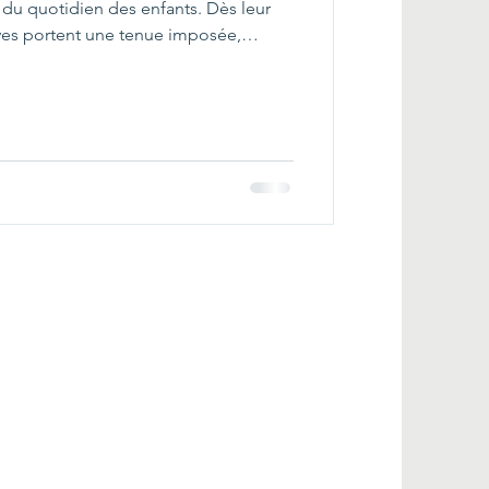
te du quotidien des enfants. Dès leur
lèves portent une tenue imposée,
mbolique. Chemise, jupe ou short,
er) et le logo de l’établissement :
son identité. Le port de l’uniforme
 du secondaire, et il est également
école