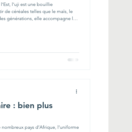
Est, l’uji est une bouillie
ir de céréales telles que le maïs, le
 des générations, elle accompagne le
illes tanzaniennes. Peu coûteuse,
rer, l’uji est souvent l’un des premiers
nfants et reste une source d’énergie
 une collation nutritive également
 ence
ire : bien plus
 nombreux pays d’Afrique, l’uniforme