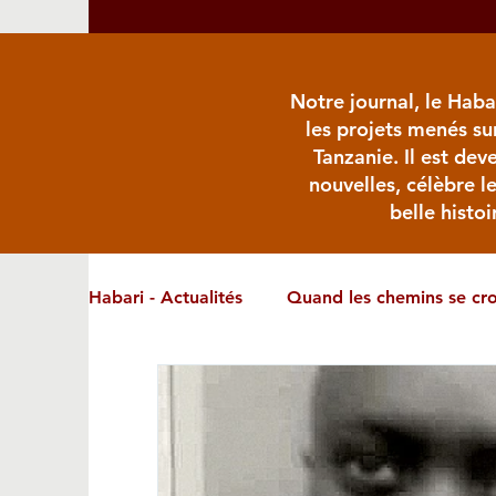
Notre journal, le Haba
les projets menés su
Tanzanie. Il est deve
nouvelles, célèbre l
belle histoi
Habari - Actualités
Quand les chemins se cro
Ça se passe en Tanzanie
Le saviez-vous